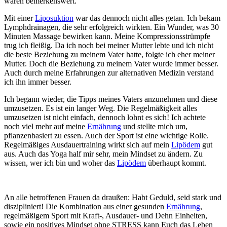
waren bemerkenswert.
Mit einer
Liposuktion
war das dennoch nicht alles getan. Ich bekam
Lymphdrainagen, die sehr erfolgreich wirkten. Ein Wunder, was 30
Minuten Massage bewirken kann. Meine Kompressionsstrümpfe
trug ich fleißig. Da ich noch bei meiner Mutter lebte und ich nicht
die beste Beziehung zu meinem Vater hatte, folgte ich eher meiner
Mutter. Doch die Beziehung zu meinem Vater wurde immer besser.
Auch durch meine Erfahrungen zur alternativen Medizin verstand
ich ihn immer besser.
Ich begann wieder, die Tipps meines Vaters anzunehmen und diese
umzusetzen. Es ist ein langer Weg. Die Regelmäßigkeit alles
umzusetzen ist nicht einfach, dennoch lohnt es sich! Ich achtete
noch viel mehr auf meine
Ernährung
und stellte mich um,
pflanzenbasiert zu essen. Auch der Sport ist eine wichtige Rolle.
Regelmäßiges Ausdauertraining wirkt sich auf mein
Lipödem
gut
aus. Auch das Yoga half mir sehr, mein Mindset zu ändern. Zu
wissen, wer ich bin und woher das
Lipödem
überhaupt kommt.
An alle betroffenen Frauen da draußen: Habt Geduld, seid stark und
diszipliniert! Die Kombination aus einer gesunden
Ernährung
,
regelmäßigem Sport mit Kraft-, Ausdauer- und Dehn Einheiten,
sowie ein positives Mindset ohne STRESS kann Euch das Leben