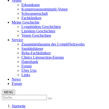
Venen
Erkrankung
Kompressionsstrümpfe-Venen
Schwangerschaft
Fachkliniken
Meine Geschichte
Lymphödem Geschichten
Lipödem Geschichten
Venen Geschichten
Service
Zusammenfassung des LymphNetzwerks
Sanitätshäuser
Reha-Fachkliniken
Clinics Liposuction-Europa
Datenbank
Forum
Über Uns
Links
News
Forum
MENÜ
Startseite