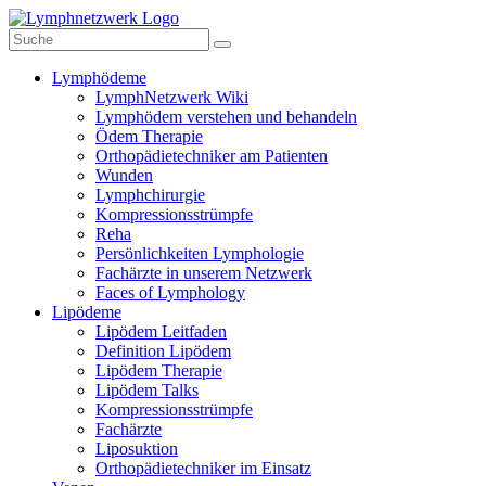
Lymphödeme
LymphNetzwerk Wiki
Lymphödem verstehen und behandeln
Ödem Therapie
Orthopädietechniker am Patienten
Wunden
Lymphchirurgie
Kompressionsstrümpfe
Reha
Persönlichkeiten Lymphologie
Fachärzte in unserem Netzwerk
Faces of Lymphology
Lipödeme
Lipödem Leitfaden
Definition Lipödem
Lipödem Therapie
Lipödem Talks
Kompressionsstrümpfe
Fachärzte
Liposuktion
Orthopädietechniker im Einsatz