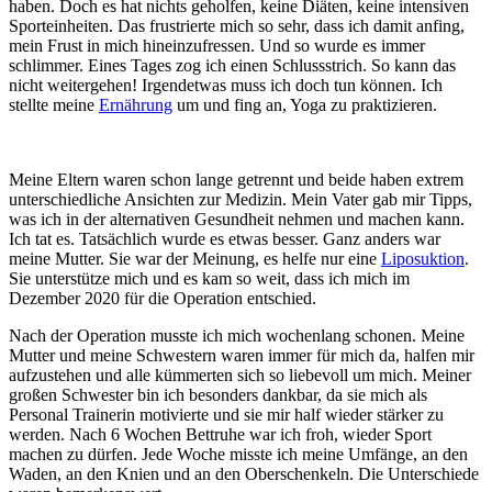
haben. Doch es hat nichts geholfen, keine Diäten, keine intensiven
Sporteinheiten. Das frustrierte mich so sehr, dass ich damit anfing,
mein Frust in mich hineinzufressen. Und so wurde es immer
schlimmer. Eines Tages zog ich einen Schlussstrich. So kann das
nicht weitergehen! Irgendetwas muss ich doch tun können. Ich
stellte meine
Ernährung
um und fing an, Yoga zu praktizieren.
Meine Eltern waren schon lange getrennt und beide haben extrem
unterschiedliche Ansichten zur Medizin. Mein Vater gab mir Tipps,
was ich in der alternativen Gesundheit nehmen und machen kann.
Ich tat es. Tatsächlich wurde es etwas besser. Ganz anders war
meine Mutter. Sie war der Meinung, es helfe nur eine
Liposuktion
.
Sie unterstütze mich und es kam so weit, dass ich mich im
Dezember 2020 für die Operation entschied.
Nach der Operation musste ich mich wochenlang schonen. Meine
Mutter und meine Schwestern waren immer für mich da, halfen mir
aufzustehen und alle kümmerten sich so liebevoll um mich. Meiner
großen Schwester bin ich besonders dankbar, da sie mich als
Personal Trainerin motivierte und sie mir half wieder stärker zu
werden. Nach 6 Wochen Bettruhe war ich froh, wieder Sport
machen zu dürfen. Jede Woche misste ich meine Umfänge, an den
Waden, an den Knien und an den Oberschenkeln. Die Unterschiede