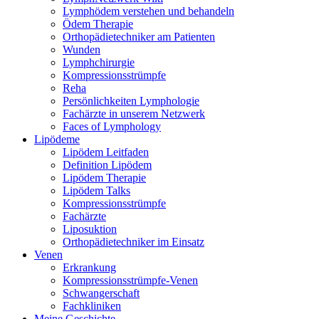
Lymphödem verstehen und behandeln
Ödem Therapie
Orthopädietechniker am Patienten
Wunden
Lymphchirurgie
Kompressionsstrümpfe
Reha
Persönlichkeiten Lymphologie
Fachärzte in unserem Netzwerk
Faces of Lymphology
Lipödeme
Lipödem Leitfaden
Definition Lipödem
Lipödem Therapie
Lipödem Talks
Kompressionsstrümpfe
Fachärzte
Liposuktion
Orthopädietechniker im Einsatz
Venen
Erkrankung
Kompressionsstrümpfe-Venen
Schwangerschaft
Fachkliniken
Meine Geschichte