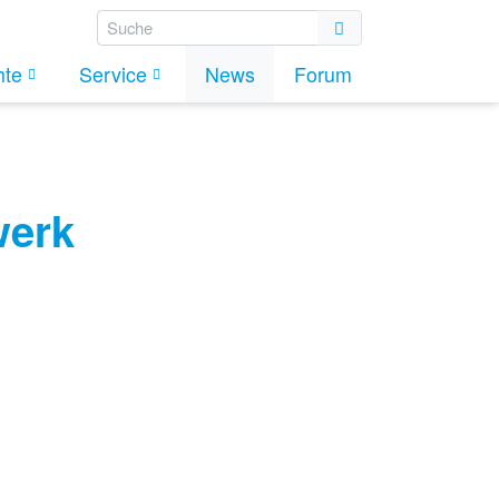
hte
Service
News
Forum
werk