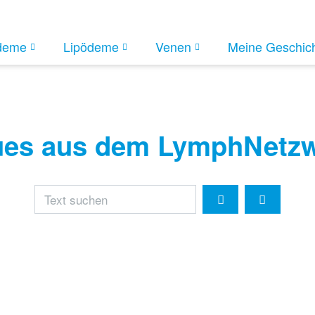
deme
Lipödeme
Venen
Meine Geschic
es aus dem LymphNetz
Text