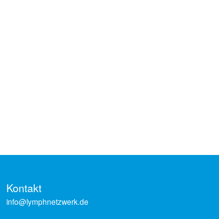
Lipund Lymphödem
Lipödem
Lymphödem
Therapie
Kontakt
info@lymphnetzwerk.de